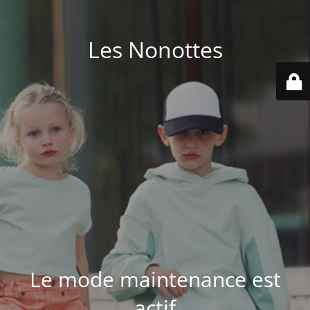
Les Nonottes
Le mode maintenance est
actif