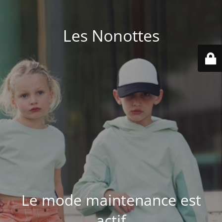
Les Nonottes
Le mode maintenance est
actif