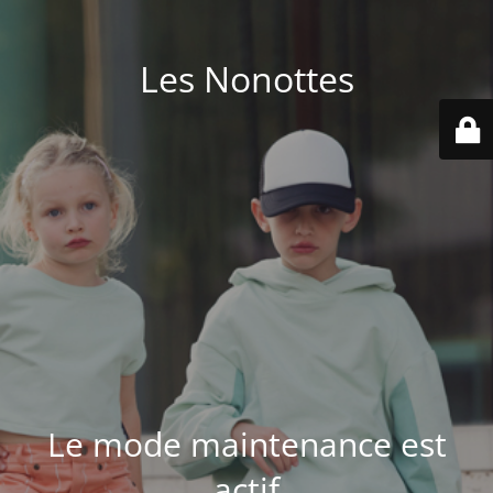
Les Nonottes
Le mode maintenance est
actif