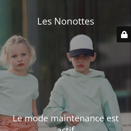
Les Nonottes
Le mode maintenance est
actif