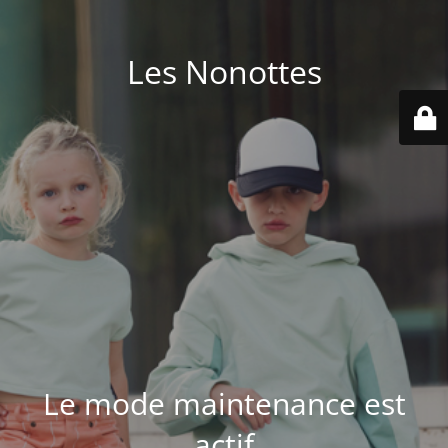
Les Nonottes
Le mode maintenance est
actif