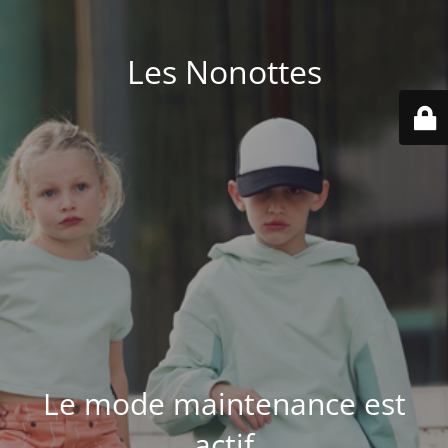
Les Nonottes
Le mode maintenance est
actif