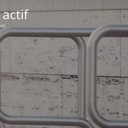
actif
ce!