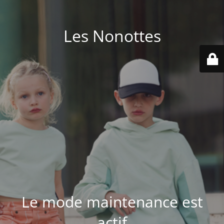
Les Nonottes
Le mode maintenance est
actif