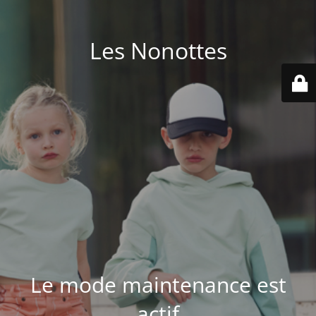
Les Nonottes
Le mode maintenance est
actif