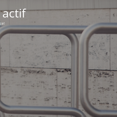
actif
ce!