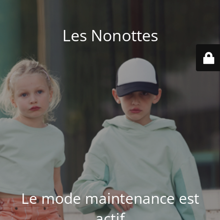
Les Nonottes
Le mode maintenance est
actif