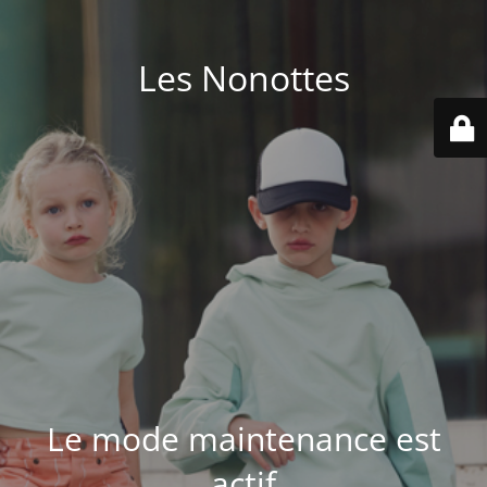
Les Nonottes
Le mode maintenance est
actif