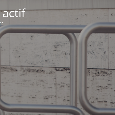
actif
ce!